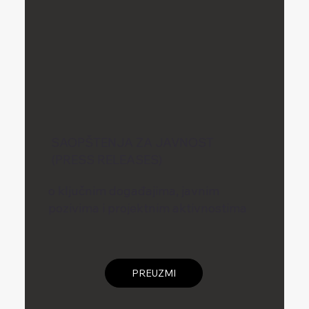
SAOPŠTENJA ZA JAVNOST
(PRESS RELEASES)
o ključnim događajima, javnim
pozivima i projektnim aktivnostima
PREUZMI