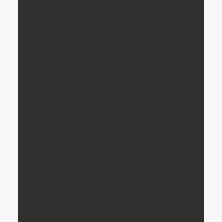
EDUKATIVNI
MATERIJALI
studija slučaja
(case study)