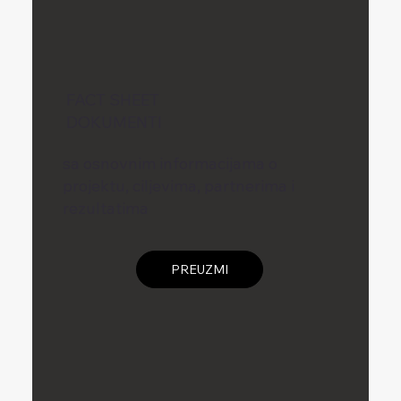
FACT SHEET
DOKUMENTI
sa osnovnim informacijama o
projektu, ciljevima, partnerima i
rezultatima
PREUZMI