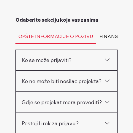
Odaberite sekciju koja vas zanima
OPŠTE INFORMACIJE O POZIVU
FINANSIJSKI 
Ko se može prijaviti?
Poslovne organizacije, komore,
Ko ne može biti nosilac projekta?
udruženja, razvojne agencije u
partnerstvu, privatne kompanije i
Jedinice lokalne samouprave i
inovacijski ili digitalni hubovi pod
Gdje se projekat mora provoditi?
organizacije civilnog društva. Mogu
definisanim uslovima.
učestvovati samo kao partneri.
U najmanje jednoj od 11 partnerskih
Postoji li rok za prijavu?
općina i gradova LED u BiH projekta.