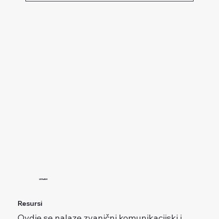
Ne. Poziv je otvoren do utroška
sredstava. Prijave se razmatraju
redoslijedom zaprimanja.
LERuBiH
Resursi
Ovdje se nalaze zvanični komunikacijski i